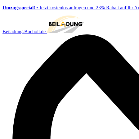
Umzugsspecial!
• Jetzt kostenlos anfragen und 23% Rabatt auf Ihr A
Beiladung-Bocholt.de