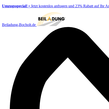
Umzugsspecial!
• Jetzt kostenlos anfragen und 23% Rabatt auf Ihr A
Beiladung-Bocholt.de