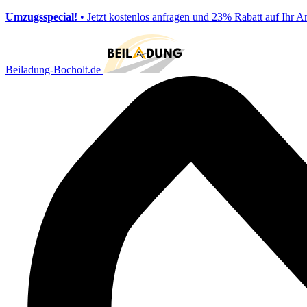
Umzugsspecial!
• Jetzt kostenlos anfragen und 23% Rabatt auf Ihr A
Beiladung-Bocholt.de